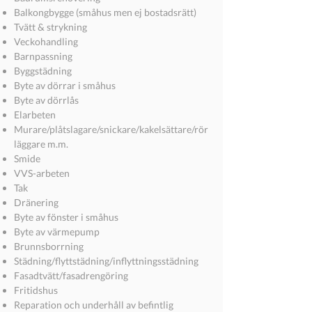
Balkongbygge (småhus men ej bostadsrätt)
Tvätt & strykning
Veckohandling
Barnpassning
Byggstädning
Byte av dörrar i småhus
Byte av dörrlås
Elarbeten
Murare/plåtslagare/snickare/kakelsättare/rör
läggare m.m.
Smide
VVS-arbeten
Tak
Dränering
Byte av fönster i småhus
Byte av värmepump
Brunnsborrning
Städning/flyttstädning/inflyttningsstädning
Fasadtvätt/fasadrengöring
Fritidshus
Reparation och underhåll av befintlig