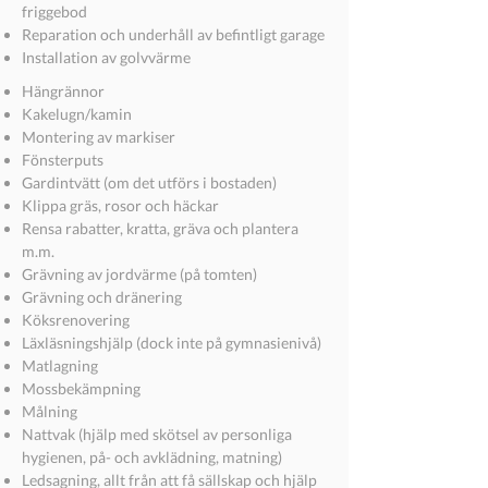
friggebod
Reparation och underhåll av befintligt garage
Installation av golvvärme
Hängrännor
Kakelugn/kamin
Montering av markiser
Fönsterputs
Gardintvätt (om det utförs i bostaden)
Klippa gräs, rosor och häckar
Rensa rabatter, kratta, gräva och plantera
m.m.
Grävning av jordvärme (på tomten)
Grävning och dränering
Köksrenovering
Läxläsningshjälp (dock inte på gymnasienivå)
Matlagning
Mossbekämpning
Målning
Nattvak (hjälp med skötsel av personliga
hygienen, på- och avklädning, matning)
Ledsagning, allt från att få sällskap och hjälp