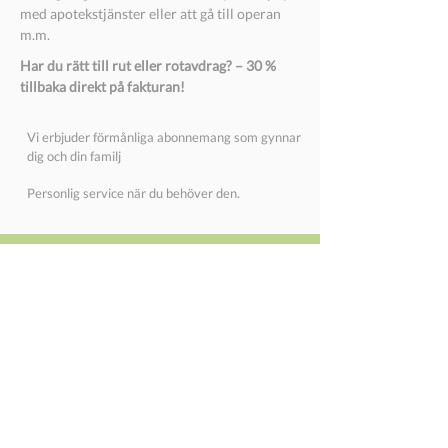
med apotekstjänster eller att gå till operan
m.m.
Har du rätt till rut eller rotavdrag? – 30 %
tillbaka direkt på fakturan!
Vi erbjuder förmånliga abonnemang som gynnar
dig och din familj
Personlig service när du behöver den.
Vi bjuder på vårt första besök
031 - 762 99 99
|
kontakt@hjalpidag.se