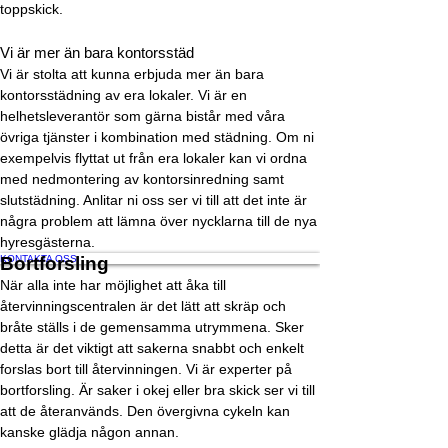
toppskick.
Vi är mer än bara kontorsstäd
Vi är stolta att kunna erbjuda mer än bara
kontorsstädning av era lokaler. Vi är en
helhetsleverantör som gärna bistår med våra
övriga tjänster i kombination med städning. Om ni
exempelvis flyttat ut från era lokaler kan vi ordna
med nedmontering av kontorsinredning samt
slutstädning. Anlitar ni oss ser vi till att det inte är
några problem att lämna över nycklarna till de nya
hyresgästerna.
KONTAKTA OSS
Bortforsling
När alla inte har möjlighet att åka till
återvinningscentralen är det lätt att skräp och
bråte ställs i de gemensamma utrymmena. Sker
detta är det viktigt att sakerna snabbt och enkelt
forslas bort till återvinningen. Vi är experter på
bortforsling. Är saker i okej eller bra skick ser vi till
att de återanvänds. Den övergivna cykeln kan
kanske glädja någon annan.