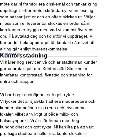
möte där ni framför era önskemål och tankar kring
uppdraget. Efter mötet skräddarsyr vi en lösning
som passar just er och en offert skickas ut. Väljer
ni oss som er leverantör skickas en order så ni
kan känna er trygga med vad vi kommit överens
om. På avtalad dag och tid utför vi uppdraget. Vi
har under hela uppdraget tät kontakt så ni vet att
allting går enligt överenskommelse.
KONTAKTA OSS
Kontorsstädning
Vi håller hög servicenivå och är städfirman kunder
gärna pratar gott om. Kontorsstäd Stockholm
innefattar kontorsstäd, flyttstäd och städning för
entré och trappor.
Vi har hög kundnöjdhet och gott rykte
Vi tycker det är självklart att era medarbetare och
kunder ska befinna sig i rena och trivsamma
lokaler, vilket är viktigt ut både miljö- och
hälsosynpunkt. Vi är städfirman med hög
kundnöjdhet och gott rykte. Ni kan lita på att vårt
proffsiga städteam håller era kontorslokaler i