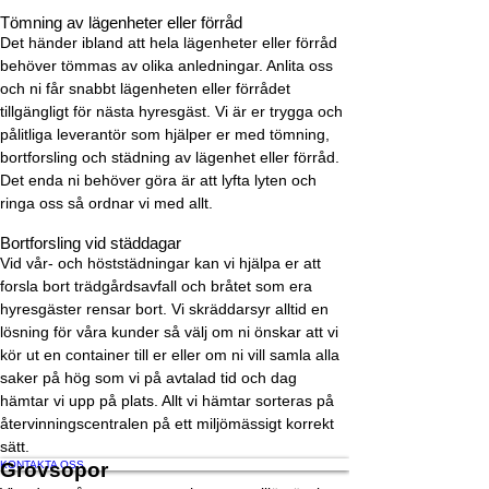
Tömning av lägenheter eller förråd
Det händer ibland att hela lägenheter eller förråd
behöver tömmas av olika anledningar. Anlita oss
och ni får snabbt lägenheten eller förrådet
tillgängligt för nästa hyresgäst. Vi är er trygga och
pålitliga leverantör som hjälper er med tömning,
bortforsling och städning av lägenhet eller förråd.
Det enda ni behöver göra är att lyfta lyten och
ringa oss så ordnar vi med allt.
Bortforsling vid städdagar
Vid vår- och höststädningar kan vi hjälpa er att
forsla bort trädgårdsavfall och bråtet som era
hyresgäster rensar bort. Vi skräddarsyr alltid en
lösning för våra kunder så välj om ni önskar att vi
kör ut en container till er eller om ni vill samla alla
saker på hög som vi på avtalad tid och dag
hämtar vi upp på plats. Allt vi hämtar sorteras på
återvinningscentralen på ett miljömässigt korrekt
sätt.
KONTAKTA OSS
Grovsopor