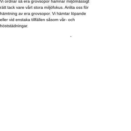
Vi ordnar så era grovsopor hamnar miljömässigt
rätt tack vare vårt stora miljöfokus. Anlita oss för
hämtning av era grovsopor. Vi hämtar löpande
eller vid enstaka tillfällen såsom vår- och
höststädningar.
Skräddarsydd lösning hjälper er att hålla ordning
Vi är flexibla och har alltid möjlighet att skräddarsy
en lösning som passar just er
bostadsrättsförening. Ni kan välja om ni vill ha
enstaka eller löpande hämtningar av era
grovsopor. Kanske vill ni ha vår hjälp vid varje vår-
och höststädning? Oavsett när eller hur ofta så
löser vi det mesta åt er.
Löpande hämtningar från befintligt grovsoprum
Vi kan det mesta inom löpande hämtningar och
grovsoprum. Finns ett befintligt grovsoprum
tömmer vi det åt er. Tillsammans med er kommer
vi överens om hur ofta och när tömningen ska
ske.