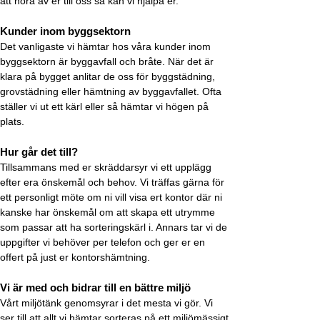
att höra av er till oss så kan vi hjälpa er.
Kunder inom byggsektorn
Det vanligaste vi hämtar hos våra kunder inom
byggsektorn är byggavfall och bråte. När det är
klara på bygget anlitar de oss för byggstädning,
grovstädning eller hämtning av byggavfallet. Ofta
ställer vi ut ett kärl eller så hämtar vi högen på
plats.
Hur går det till?
Tillsammans med er skräddarsyr vi ett upplägg
efter era önskemål och behov. Vi träffas gärna för
ett personligt möte om ni vill visa ert kontor där ni
kanske har önskemål om att skapa ett utrymme
som passar att ha sorteringskärl i. Annars tar vi de
uppgifter vi behöver per telefon och ger er en
offert på just er kontorshämtning.
Vi är med och bidrar till en bättre miljö
Vårt miljötänk genomsyrar i det mesta vi gör. Vi
ser till att allt vi hämtar sorteras på ett miljömässigt