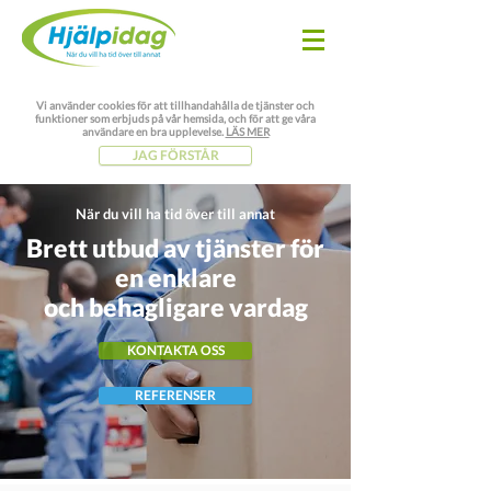
Vi använder cookies för att tillhandahålla de tjänster och
funktioner som erbjuds på vår hemsida, och för att ge våra
användare en bra upplevelse.
LÄS MER
JAG FÖRSTÅR
När du vill ha tid över till annat
Brett utbud av tjänster för
en enklare
och behagligare vardag
KONTAKTA OSS
REFERENSER